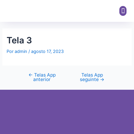
Tela 3
Por
admin
/
agosto 17, 2023
←
Telas App
Telas App
anterior
seguinte
→