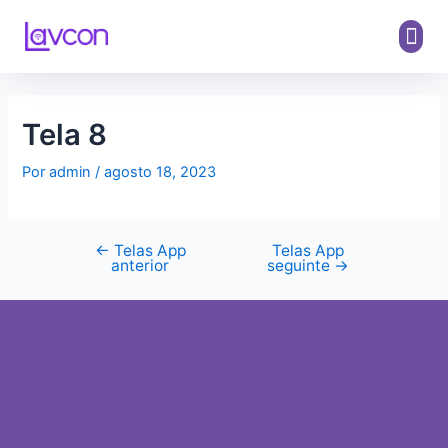
Tela 8
Por
admin
/
agosto 18, 2023
←
Telas App
Telas App
anterior
seguinte
→